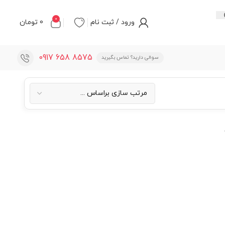
0
ورود / ثبت نام
0
تومان
8575 658 0917
سوالی دارید؟ تماس بگیرید